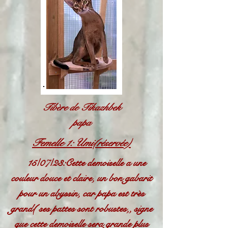
Tibère de Tikazhbek
papa
Femelle 1: Umi(réservée)
15/07/23:Cette demoiselle a une
couleur douce et claire, un bon gabarit
pour un abyssin, car papa est très
grand( ses pattes sont robustes,, signe
que cette demoiselle sera grande plus