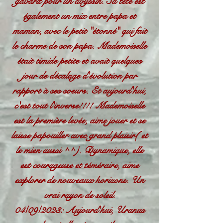
gabarit pour un abyssin. Sa tête est
également un mix entre papa et
maman, avec le petit "étonné" qui fait
le charme de son papa. Mademoiselle
était timide petite et avait quelques
jour de décalage d'évolution par
rapport à ses soeurs. Et aujourd'hui,
c'est tout l'inverse!!!! Mademoiselle
est la première levée, aime jouer et se
laisse papouiller avec grand plaisir( et
le mien aussi ^^). Dynamique, elle
est courageuse et téméraire, aime
explorer de nouveaux horizons. Un
vrai rayon de soleil.
04/09/2023: Aujourd'hui, Uranus