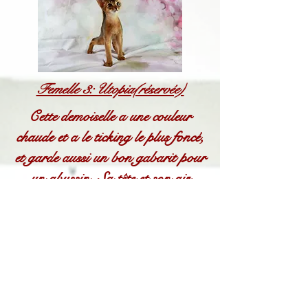
Femelle 3: Utopia(réservée)
Cette demoiselle a une couleur
chaude et a le ticking le plus foncé,
et garde aussi un bon gabarit pour
un abyssin. Sa tête et son air
boudeur, mademoiselle l'a hérité de
son grand père, issu d'un élevage
qui nous est cher et dont c'est la
spécificité( élevage De Meynac).
Donc si Utopia semble boudeuse,
non intéressée par votre présence,