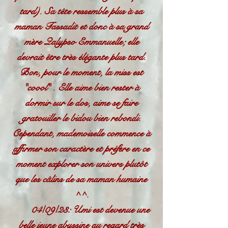
tard). Sa tête ressemble plus à sa
maman Tassadit et donc à sa grand
mère Qalypso Emmanuelle; elle
devrait être très élégante plus tard.
Bon, pour le moment, la miss est
"coool" . Elle aime bien rester à
dormir sur le dos, aime se faire
gratouiller le bidou bien rebondi.
Cependant, mademoiselle commence à
affirmer son caractère et préfère en ce
moment explorer son univers plutôt
que les câlins de sa maman humaine
^^.
04/09/23: Umi est devenue une
belle jeune abyssine au regard très