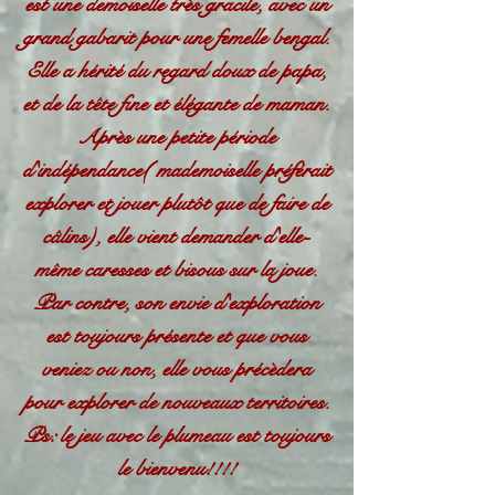
est une demoiselle très gracile, avec un
grand gabarit pour une femelle bengal.
Elle a hérité du regard doux de papa,
et de la tête fine et élégante de maman.
Après une petite période
d'indépendance( mademoiselle préférait
explorer et jouer plutôt que de faire de
câlins), elle vient demander d'elle-
même caresses et bisous sur la joue.
Par contre, son envie d'exploration
est toujours présente et que vous
veniez ou non, elle vous précèdera
pour explorer de nouveaux territoires.
Ps: le jeu avec le plumeau est toujours
le bienvenu!!!!