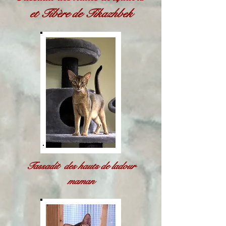
et Tibère de Tikazhbek
Tassadit des hauts de ladour
maman