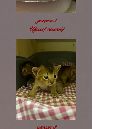
garçon 2
Ulysse( réservé)
garçon 3