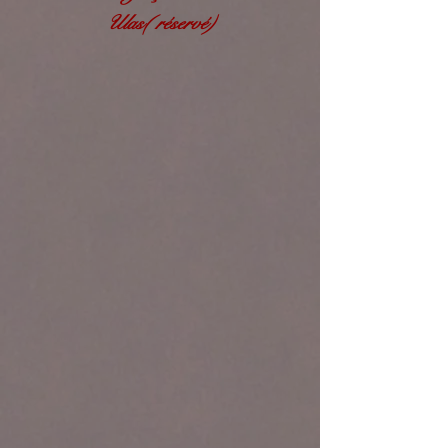
Ulas( réservé)